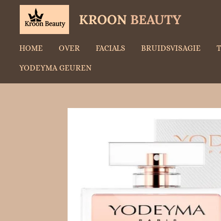
Ga
KROON
BEAUTY
direct
HOME
OVER
FACIALS
BRUIDSVISAGIE
naar
YODEYMA GEUREN
de
hoofdinhoud